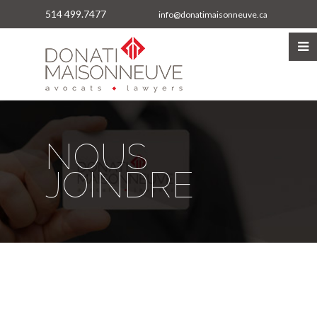
514 499.7477
info@donatimaisonneuve.ca
NOUS
JOINDRE