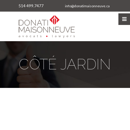
514 499.7477
info@donatimaisonneuve.ca
CÔTÉ JARDIN