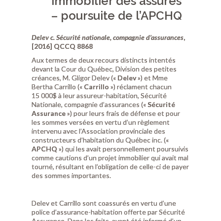
immobilier des assurés
– poursuite de l’APCHQ
Delev c. Sécurité nationale, compagnie d’assurances
,
[2016] QCCQ 8868
Aux termes de deux recours distincts intentés
devant la Cour du Québec, Division des petites
créances, M. Gligor Delev («
Delev
») et Mme
Bertha Carrillo («
Carrillo
») réclament chacun
15 000$ à leur assureur-habitation, Sécurité
Nationale, compagnie d’assurances («
Sécurité
Assurance
») pour leurs frais de défense et pour
les sommes versées en vertu d’un règlement
intervenu avec l’Association provinciale des
constructeurs d’habitation du Québec inc. («
APCHQ
») qui les avait personnellement poursuivis
comme cautions d’un projet immobilier qui avait mal
tourné, résultant en l’obligation de celle-ci de payer
des sommes importantes.
Delev et Carrillo sont coassurés en vertu d’une
police d’assurance-habitation offerte par Sécurité
Assurance. Dans les faits, ayant été informé d’un