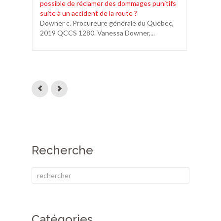
possible de réclamer des dommages punitifs
Fa
suite à un accident de la route ?
In
Downer c. Procureure générale du Québec,
ré
2019 QCCS 1280. Vanessa Downer,...
si
Ri
gé
Recherche
Catégories