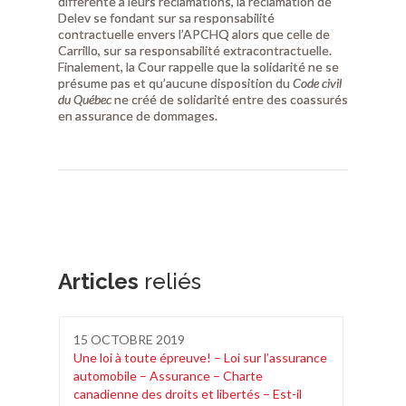
différente à leurs réclamations, la réclamation de
Delev se fondant sur sa responsabilité
contractuelle envers l’APCHQ alors que celle de
Carrillo, sur sa responsabilité extracontractuelle.
Finalement, la Cour rappelle que la solidarité ne se
présume pas et qu’aucune disposition du
Code civil
du Québec
ne créé de solidarité entre des coassurés
en assurance de dommages.
Articles
reliés
15
OCTOBRE 2019
1
Une loi à toute épreuve! – Loi sur l’assurance
Po
automobile – Assurance – Charte
fo
canadienne des droits et libertés – Est-il
– 