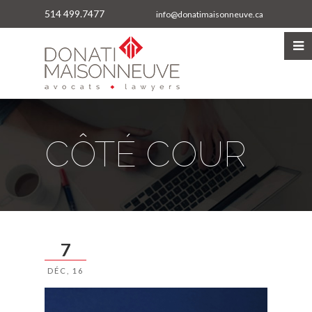
514 499.7477
info@donatimaisonneuve.ca
CÔTÉ COUR
7
DÉC, 16