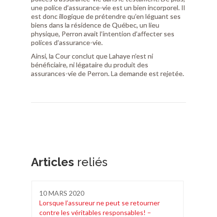
une police d’assurance-vie est un bien incorporel. Il
est donc illogique de prétendre qu’en léguant ses
biens dans la résidence de Québec, un lieu
physique, Perron avait l’intention d’affecter ses
polices d’assurance-vie.
Ainsi, la Cour conclut que Lahaye n’est ni
bénéficiaire, ni légataire du produit des
assurances-vie de Perron. La demande est rejetée.
Articles
reliés
10
MARS 2020
1
Lorsque l’assureur ne peut se retourner
Ga
contre les véritables responsables! –
Dr