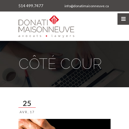
514 499.7477
info@donatimaisonneuve.ca
CÔTÉ COUR
25
AVR, 17