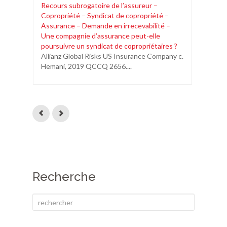
Recours subrogatoire de l’assureur –
Li
Copropriété – Syndicat de copropriété –
ap
Assurance – Demande en irrecevabilité –
re
Une compagnie d’assurance peut-elle
Da
poursuivre un syndicat de copropriétaires ?
la
Allianz Global Risks US Insurance Company c.
Hemani, 2019 QCCQ 2656....
Recherche