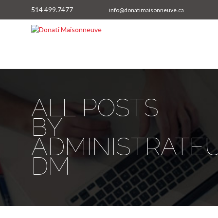
514 499.7477
info@donatimaisonneuve.ca
ALL POSTS
BY
ADMINISTRATE
DM